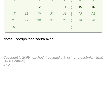
3
4
5
6
7
¦
8
9
10
11
12
13
14
¦
15
16
17
18
19
20
21
¦
22
23
24
25
26
27
28
¦
29
30
31
¦
dotazu neodpovádá žádná akce
Copyright © 2005–
obchodní podmínky
|
ochrana osobních údajů
2026 ComNet,
s.r.o.