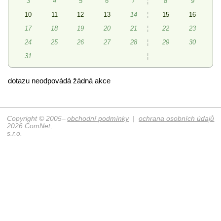
3
4
5
6
7
¦
8
9
10
11
12
13
14
¦
15
16
17
18
19
20
21
¦
22
23
24
25
26
27
28
¦
29
30
31
¦
dotazu neodpovádá žádná akce
Copyright © 2005–
obchodní podmínky
|
ochrana osobních údajů
2026 ComNet,
s.r.o.