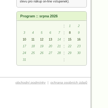
slevu pro nákup on-line vstupenek).
Program :: srpna 2026
¦
1
2
3
4
5
6
7
¦
8
9
10
11
12
13
14
¦
15
16
17
18
19
20
21
¦
22
23
24
25
26
27
28
¦
29
30
31
¦
obchodní podmínky
|
ochrana osobních údajů