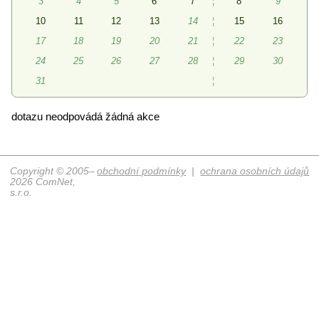
3
4
5
6
7
¦
8
9
10
11
12
13
14
¦
15
16
17
18
19
20
21
¦
22
23
24
25
26
27
28
¦
29
30
31
¦
dotazu neodpovádá žádná akce
Copyright © 2005–
obchodní podmínky
|
ochrana osobních údajů
2026 ComNet,
s.r.o.