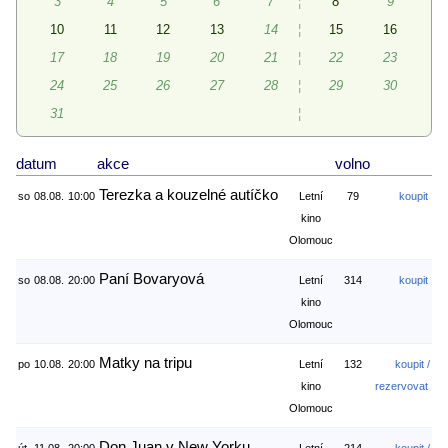
3
4
5
6
7
¦
8
9
10
11
12
13
14
¦
15
16
17
18
19
20
21
¦
22
23
24
25
26
27
28
¦
29
30
31
¦
datum
akce
volno
Terezka a kouzelné autíčko
so
08.08.
10:00
Letní
79
koupit
kino
Olomouc
Paní Bovaryová
so
08.08.
20:00
Letní
314
koupit
kino
Olomouc
Matky na tripu
po
10.08.
20:00
Letní
132
koupit /
kino
rezervovat
Olomouc
Don Juan v New Yorku