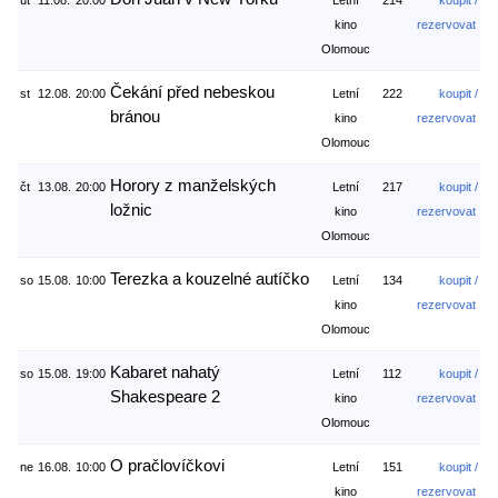
út
11.08.
20:00
Letní
214
koupit /
kino
rezervovat
Olomouc
Čekání před nebeskou
st
12.08.
20:00
Letní
222
koupit /
bránou
kino
rezervovat
Olomouc
Horory z manželských
čt
13.08.
20:00
Letní
217
koupit /
ložnic
kino
rezervovat
Olomouc
Terezka a kouzelné autíčko
so
15.08.
10:00
Letní
134
koupit /
kino
rezervovat
Olomouc
Kabaret nahatý
so
15.08.
19:00
Letní
112
koupit /
Shakespeare 2
kino
rezervovat
Olomouc
O pračlovíčkovi
ne
16.08.
10:00
Letní
151
koupit /
kino
rezervovat