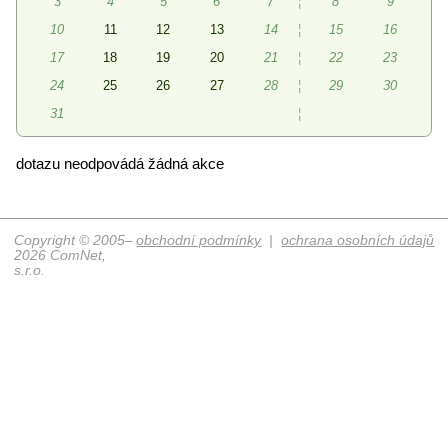
3
4
5
6
7
¦
8
9
10
11
12
13
14
¦
15
16
17
18
19
20
21
¦
22
23
24
25
26
27
28
¦
29
30
31
¦
dotazu neodpovádá žádná akce
Copyright © 2005–
obchodní podmínky
|
ochrana osobních údajů
2026 ComNet,
s.r.o.