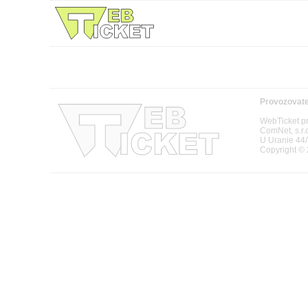
Provozovate
WebTicket pr
ComNet, s.r.
U Uranie 44/
Copyright ©