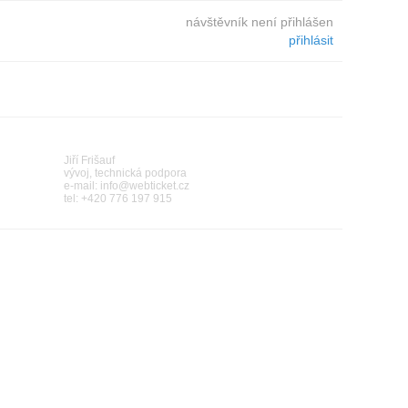
návštěvník není přihlášen
přihlásit
Jiří Frišauf
vývoj, technická podpora
e-mail:
info@webticket.cz
tel:
+420 776 197 915