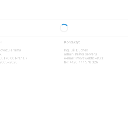
l:
Kontakty:
ovozuje firma
Ing. Jiří Duchek
o.
administrátor serveru
3, 170 00 Praha 7
e-mail:
info@webticket.cz
 2005–2026
tel:
+420 777 578 326