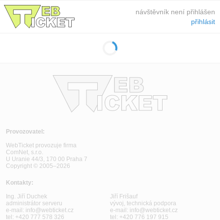
návštěvník není přihlášen
přihlásit
Provozovatel:
WebTicket provozuje firma
ComNet, s.r.o.
U Uranie 44/3, 170 00 Praha 7
Copyright © 2005–2026
Kontakty:
Ing. Jiří Duchek
Jiří Frišauf
administrátor serveru
vývoj, technická podpora
e-mail:
info@webticket.cz
e-mail:
info@webticket.cz
tel:
+420 777 578 326
tel:
+420 776 197 915