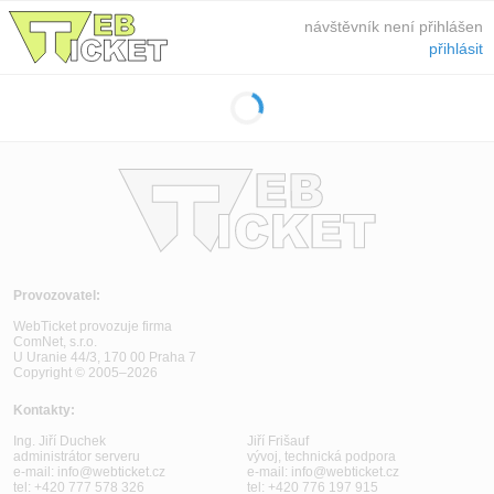
návštěvník není přihlášen
přihlásit
Provozovatel:
WebTicket provozuje firma
ComNet, s.r.o.
U Uranie 44/3, 170 00 Praha 7
Copyright © 2005–2026
Kontakty:
Ing. Jiří Duchek
Jiří Frišauf
administrátor serveru
vývoj, technická podpora
e-mail:
info@webticket.cz
e-mail:
info@webticket.cz
tel:
+420 777 578 326
tel:
+420 776 197 915