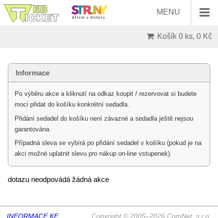
MENU
Košík
0 ks, 0 Kč
Informace
Po výběru akce a kliknutí na odkaz koupit / rezervovat si budete
moci přidat do košíku konkrétní sedadla.
Přidání sedadel do košíku není závazné a sedadla ještě nejsou
garantována.
Případná sleva se vybírá po přidání sedadel v košíku (pokud je na
akci možné uplatnit slevu pro nákup on-line vstupenek).
dotazu neodpovádá žádná akce
INFORMACE KE
Copyright © 2005–2026 ComNet, s.r.o.