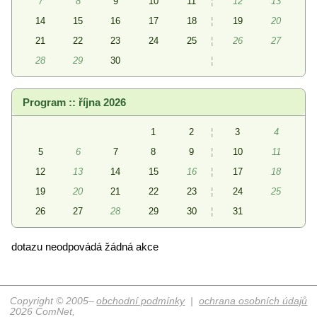
7
8
9
10
11
¦
12
13
14
15
16
17
18
¦
19
20
21
22
23
24
25
¦
26
27
28
29
30
¦
Program :: října 2026
1
2
¦
3
4
5
6
7
8
9
¦
10
11
12
13
14
15
16
¦
17
18
19
20
21
22
23
¦
24
25
26
27
28
29
30
¦
31
dotazu neodpovádá žádná akce
Copyright © 2005–
obchodní podmínky
|
ochrana osobních údajů
2026 ComNet,