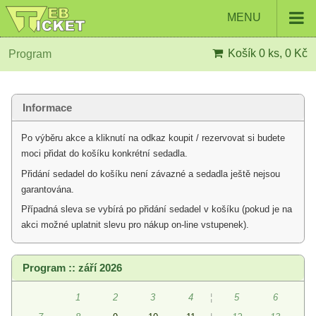
MENU
Košík
0 ks, 0 Kč
Program
Informace
Po výběru akce a kliknutí na odkaz koupit / rezervovat si budete
moci přidat do košíku konkrétní sedadla.
Přidání sedadel do košíku není závazné a sedadla ještě nejsou
garantována.
Případná sleva se vybírá po přidání sedadel v košíku (pokud je na
akci možné uplatnit slevu pro nákup on-line vstupenek).
Program :: září 2026
1
2
3
4
¦
5
6