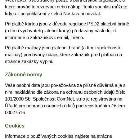
WebTicket. Jsou sdíleny pouze s partnerskou organizací, u
které provádíte rezervaci nebo nákup. Tento souhlas můžete
kdykoli po přihlášení v sekci Nastavení odvolat.
Při platbě kartou jsou z důvodu regulace PSD2 platební bráně
(a tím i vydavateli platební karty) předávány následující
informace o zákazníkovi: email, jméno.
Při platbě mallpay jsou platební bráně (a tím i společnosti
mallpay) předávány údaje, které zákazník před platbou na
stránce zakázky vyplní.
Zákonné normy
Vaše osobní data jsou považována za přísně důvěrná a je s
nimi nakládáno dle zákona na ochranu osobních údajů číslo
101/2000 Sb. Společnost ComNet, s.r.o je registrována na
Úřadě pro ochranu osobních údajů pod registračním číslem
00027516
Cookies
Informace o používaných cookies najdete na strácne