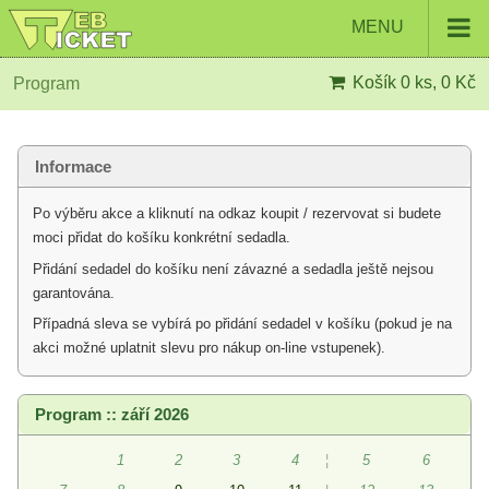
MENU
Košík
0 ks, 0 Kč
Program
Informace
Po výběru akce a kliknutí na odkaz koupit / rezervovat si budete
moci přidat do košíku konkrétní sedadla.
Přidání sedadel do košíku není závazné a sedadla ještě nejsou
garantována.
Případná sleva se vybírá po přidání sedadel v košíku (pokud je na
akci možné uplatnit slevu pro nákup on-line vstupenek).
Program :: září 2026
1
2
3
4
¦
5
6