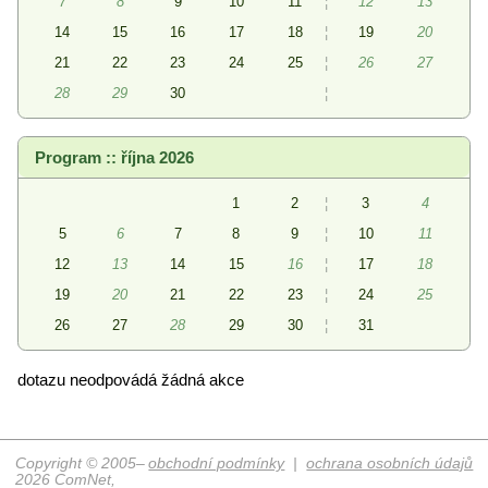
7
8
9
10
11
¦
12
13
14
15
16
17
18
¦
19
20
21
22
23
24
25
¦
26
27
28
29
30
¦
Program :: října 2026
1
2
¦
3
4
5
6
7
8
9
¦
10
11
12
13
14
15
16
¦
17
18
19
20
21
22
23
¦
24
25
26
27
28
29
30
¦
31
dotazu neodpovádá žádná akce
Copyright © 2005–
obchodní podmínky
|
ochrana osobních údajů
2026 ComNet,