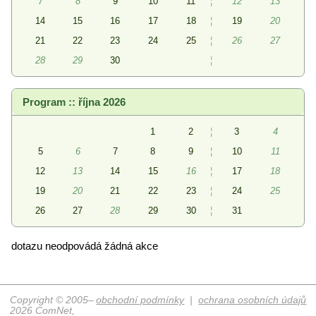
7
8
9
10
11
¦
12
13
14
15
16
17
18
¦
19
20
21
22
23
24
25
¦
26
27
28
29
30
¦
Program :: října 2026
1
2
¦
3
4
5
6
7
8
9
¦
10
11
12
13
14
15
16
¦
17
18
19
20
21
22
23
¦
24
25
26
27
28
29
30
¦
31
dotazu neodpovádá žádná akce
Copyright © 2005–
obchodní podmínky
|
ochrana osobních údajů
2026 ComNet,