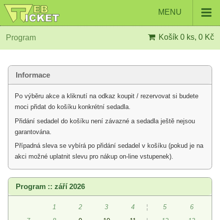
MENU
Košík
0 ks, 0 Kč
Program
Informace
Po výběru akce a kliknutí na odkaz koupit / rezervovat si budete
moci přidat do košíku konkrétní sedadla.
Přidání sedadel do košíku není závazné a sedadla ještě nejsou
garantována.
Případná sleva se vybírá po přidání sedadel v košíku (pokud je na
akci možné uplatnit slevu pro nákup on-line vstupenek).
Program :: září 2026
1
2
3
4
¦
5
6