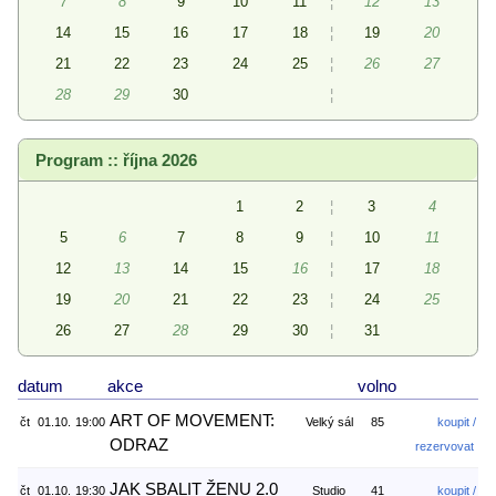
7
8
9
10
11
¦
12
13
14
15
16
17
18
¦
19
20
21
22
23
24
25
¦
26
27
28
29
30
¦
Program :: října 2026
1
2
¦
3
4
5
6
7
8
9
¦
10
11
12
13
14
15
16
¦
17
18
19
20
21
22
23
¦
24
25
26
27
28
29
30
¦
31
datum
akce
volno
ART OF MOVEMENT:
čt
01.10.
19:00
Velký sál
85
koupit /
ODRAZ
rezervovat
JAK SBALIT ŽENU 2.0
čt
01.10.
19:30
Studio
41
koupit /