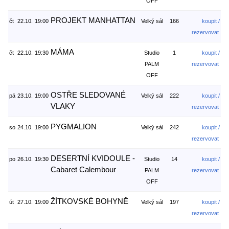
OFF
PROJEKT MANHATTAN
čt
22.10.
19:00
Velký sál
166
koupit /
rezervovat
MÁMA
čt
22.10.
19:30
Studio
1
koupit /
PALM
rezervovat
OFF
OSTŘE SLEDOVANÉ
pá
23.10.
19:00
Velký sál
222
koupit /
VLAKY
rezervovat
PYGMALION
so
24.10.
19:00
Velký sál
242
koupit /
rezervovat
DESERTNÍ KVIDOULE -
po
26.10.
19:30
Studio
14
koupit /
Cabaret Calembour
PALM
rezervovat
OFF
ŽÍTKOVSKÉ BOHYNĚ
út
27.10.
19:00
Velký sál
197
koupit /
rezervovat