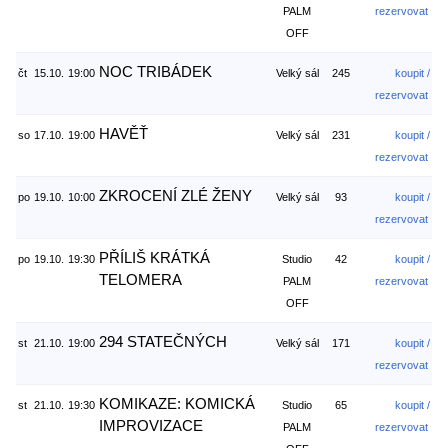
PALM
rezervovat
OFF
NOC TRIBÁDEK
čt
15.10.
19:00
Velký sál
245
koupit /
rezervovat
HAVĚŤ
so
17.10.
19:00
Velký sál
231
koupit /
rezervovat
ZKROCENÍ ZLÉ ŽENY
po
19.10.
10:00
Velký sál
93
koupit /
rezervovat
PŘÍLIŠ KRÁTKÁ
po
19.10.
19:30
Studio
42
koupit /
TELOMERA
PALM
rezervovat
OFF
294 STATEČNÝCH
st
21.10.
19:00
Velký sál
171
koupit /
rezervovat
KOMIKAZE: KOMICKÁ
st
21.10.
19:30
Studio
65
koupit /
IMPROVIZACE
PALM
rezervovat