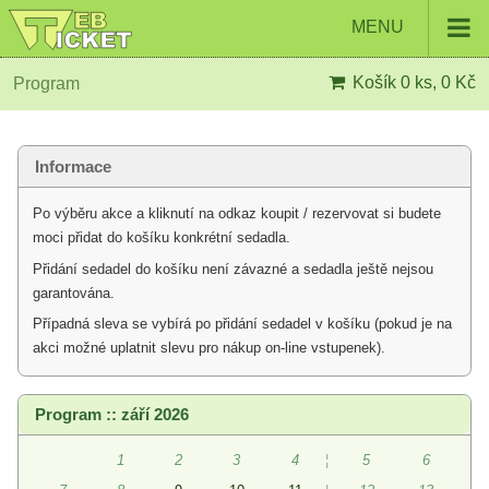
MENU
Košík
0 ks, 0 Kč
Program
Informace
Po výběru akce a kliknutí na odkaz koupit / rezervovat si budete
moci přidat do košíku konkrétní sedadla.
Přidání sedadel do košíku není závazné a sedadla ještě nejsou
garantována.
Případná sleva se vybírá po přidání sedadel v košíku (pokud je na
akci možné uplatnit slevu pro nákup on-line vstupenek).
Program :: září 2026
1
2
3
4
¦
5
6