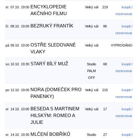
ENCYKLOPEDIE
st
07.10.
19:00
Velký sál
219
koupit /
AKČNÍHO FILMU
rezervovat
BEZRUKÝ FRANTÍK
čt
08.10.
19:00
Velký sál
86
koupit /
rezervovat
OSTŘE SLEDOVANÉ
pá
09.10.
10:00
Velký sál
VYPRODÁNO
VLAKY
STARÝ BÍLÝ MUŽ
so
10.10.
19:30
Studio
68
koupit /
PALM
rezervovat
OFF
NORA (DOMEČEK PRO
po
12.10.
19:00
Velký sál
215
koupit /
PANENKY)
rezervovat
BESEDA S MARTINEM
st
14.10.
10:00
Velký sál
17
koupit /
HILSKÝM: ROMEO A
rezervovat
JULIE
MLČENÍ BOBŘÍKŮ
st
14.10.
19:30
Studio
27
koupit /