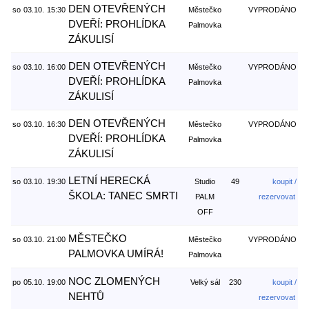
DEN OTEVŘENÝCH
so
03.10.
15:30
Městečko
VYPRODÁNO
DVEŘÍ: PROHLÍDKA
Palmovka
ZÁKULISÍ
DEN OTEVŘENÝCH
so
03.10.
16:00
Městečko
VYPRODÁNO
DVEŘÍ: PROHLÍDKA
Palmovka
ZÁKULISÍ
DEN OTEVŘENÝCH
so
03.10.
16:30
Městečko
VYPRODÁNO
DVEŘÍ: PROHLÍDKA
Palmovka
ZÁKULISÍ
LETNÍ HERECKÁ
so
03.10.
19:30
Studio
49
koupit /
ŠKOLA: TANEC SMRTI
PALM
rezervovat
OFF
MĚSTEČKO
so
03.10.
21:00
Městečko
VYPRODÁNO
PALMOVKA UMÍRÁ!
Palmovka
NOC ZLOMENÝCH
po
05.10.
19:00
Velký sál
230
koupit /
NEHTŮ
rezervovat