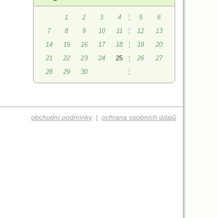
1
2
3
4
¦
5
6
7
8
9
10
11
¦
12
13
14
15
16
17
18
¦
19
20
21
22
23
24
25
¦
26
27
28
29
30
¦
obchodní podmínky
|
ochrana osobních údajů