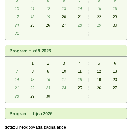
3
4
5
6
7
¦
8
9
10
11
12
13
14
¦
15
16
17
18
19
20
21
¦
22
23
24
25
26
27
28
¦
29
30
31
¦
Program :: září 2026
1
2
3
4
¦
5
6
7
8
9
10
11
¦
12
13
14
15
16
17
18
¦
19
20
21
22
23
24
25
¦
26
27
28
29
30
¦
Program :: října 2026
dotazu neodpovádá žádná akce