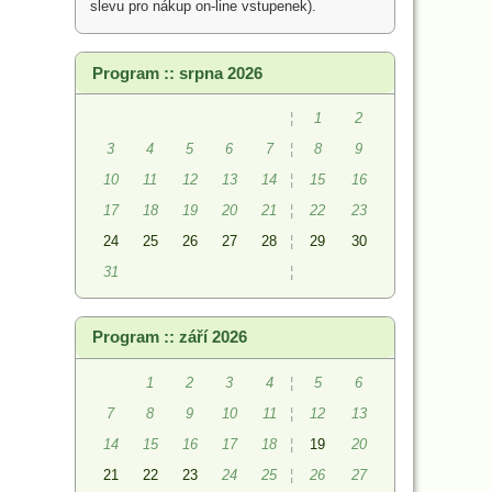
slevu pro nákup on-line vstupenek).
Program :: srpna 2026
¦
1
2
3
4
5
6
7
¦
8
9
10
11
12
13
14
¦
15
16
17
18
19
20
21
¦
22
23
24
25
26
27
28
¦
29
30
31
¦
Program :: září 2026
1
2
3
4
¦
5
6
7
8
9
10
11
¦
12
13
14
15
16
17
18
¦
19
20
21
22
23
24
25
¦
26
27