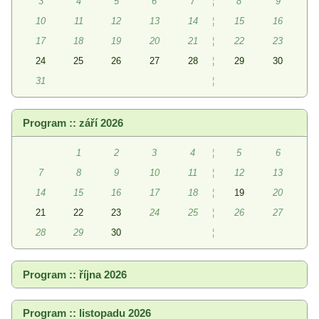
3
4
5
6
7
¦
8
9
10
11
12
13
14
¦
15
16
17
18
19
20
21
¦
22
23
24
25
26
27
28
¦
29
30
31
¦
Program :: září 2026
1
2
3
4
¦
5
6
7
8
9
10
11
¦
12
13
14
15
16
17
18
¦
19
20
21
22
23
24
25
¦
26
27
28
29
30
¦
Program :: října 2026
Program :: listopadu 2026