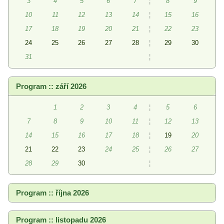
3
4
5
6
7
¦
8
9
10
11
12
13
14
¦
15
16
17
18
19
20
21
¦
22
23
24
25
26
27
28
¦
29
30
31
¦
Program :: září 2026
1
2
3
4
¦
5
6
7
8
9
10
11
¦
12
13
14
15
16
17
18
¦
19
20
21
22
23
24
25
¦
26
27
28
29
30
¦
Program :: října 2026
Program :: listopadu 2026