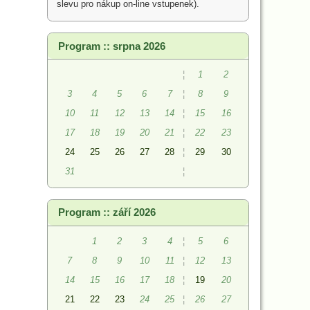
slevu pro nákup on-line vstupenek).
Program :: srpna 2026
¦
1
2
3
4
5
6
7
¦
8
9
10
11
12
13
14
¦
15
16
17
18
19
20
21
¦
22
23
24
25
26
27
28
¦
29
30
31
¦
Program :: září 2026
1
2
3
4
¦
5
6
7
8
9
10
11
¦
12
13
14
15
16
17
18
¦
19
20
21
22
23
24
25
¦
26
27