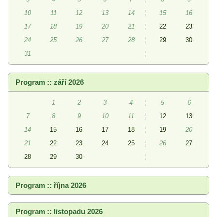
10
11
12
13
14
¦
15
16
17
18
19
20
21
¦
22
23
24
25
26
27
28
¦
29
30
31
¦
Program :: září 2026
1
2
3
4
¦
5
6
7
8
9
10
11
¦
12
13
14
15
16
17
18
¦
19
20
21
22
23
24
25
¦
26
27
28
29
30
¦
Program :: října 2026
Program :: listopadu 2026