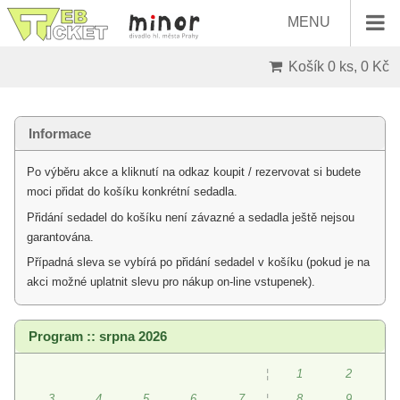
MENU
Košík
0 ks, 0 Kč
Informace
Po výběru akce a kliknutí na odkaz koupit / rezervovat si budete
moci přidat do košíku konkrétní sedadla.
Přidání sedadel do košíku není závazné a sedadla ještě nejsou
garantována.
Případná sleva se vybírá po přidání sedadel v košíku (pokud je na
akci možné uplatnit slevu pro nákup on-line vstupenek).
Program :: srpna 2026
¦
1
2
3
4
5
6
7
¦
8
9