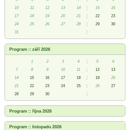
10
11
12
13
14
¦
15
16
17
18
19
20
21
¦
22
23
24
25
26
27
28
¦
29
30
31
¦
Program :: září 2026
1
2
3
4
¦
5
6
7
8
9
10
11
¦
12
13
14
15
16
17
18
¦
19
20
21
22
23
24
25
¦
26
27
28
29
30
¦
Program :: října 2026
Program :: listopadu 2026