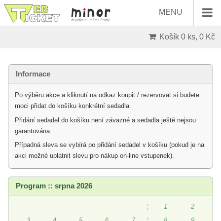
MENU
Košík
0 ks, 0 Kč
Informace
Po výběru akce a kliknutí na odkaz koupit / rezervovat si budete
moci přidat do košíku konkrétní sedadla.
Přidání sedadel do košíku není závazné a sedadla ještě nejsou
garantována.
Případná sleva se vybírá po přidání sedadel v košíku (pokud je na
akci možné uplatnit slevu pro nákup on-line vstupenek).
Program :: srpna 2026
¦
1
2
3
4
5
6
7
¦
8
9