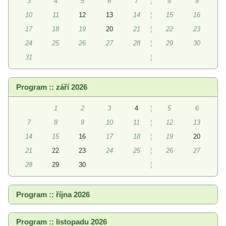
3
4
5
6
7
¦
8
9
10
11
12
13
14
¦
15
16
17
18
19
20
21
¦
22
23
24
25
26
27
28
¦
29
30
31
¦
Program :: září 2026
1
2
3
4
¦
5
6
7
8
9
10
11
¦
12
13
14
15
16
17
18
¦
19
20
21
22
23
24
25
¦
26
27
28
29
30
¦
Program :: října 2026
Program :: listopadu 2026