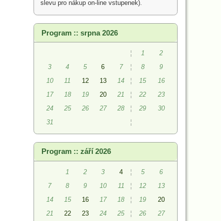
slevu pro nákup on-line vstupenek).
Program :: srpna 2026
¦
1
2
3
4
5
6
7
¦
8
9
10
11
12
13
14
¦
15
16
17
18
19
20
21
¦
22
23
24
25
26
27
28
¦
29
30
31
¦
Program :: září 2026
1
2
3
4
¦
5
6
7
8
9
10
11
¦
12
13
14
15
16
17
18
¦
19
20
21
22
23
24
25
¦
26
27