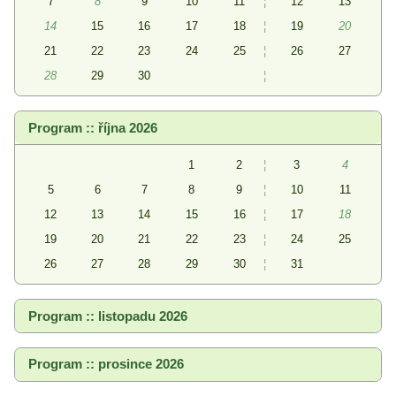
7
8
9
10
11
¦
12
13
14
15
16
17
18
¦
19
20
21
22
23
24
25
¦
26
27
28
29
30
¦
Program :: října 2026
1
2
¦
3
4
5
6
7
8
9
¦
10
11
12
13
14
15
16
¦
17
18
19
20
21
22
23
¦
24
25
26
27
28
29
30
¦
31
Program :: listopadu 2026
Program :: prosince 2026