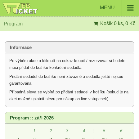
MENU
Košík
0 ks, 0 Kč
Program
Informace
Po výběru akce a kliknutí na odkaz koupit / rezervovat si budete
moci přidat do košíku konkrétní sedadla.
Přidání sedadel do košíku není závazné a sedadla ještě nejsou
garantována.
Případná sleva se vybírá po přidání sedadel v košíku (pokud je na
akci možné uplatnit slevu pro nákup on-line vstupenek).
Program :: září 2026
1
2
3
4
¦
5
6