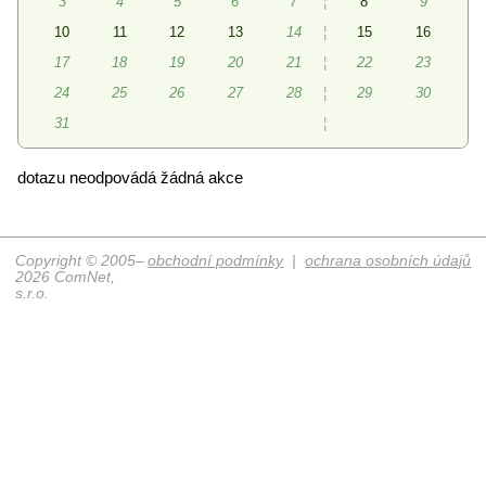
3
4
5
6
7
¦
8
9
10
11
12
13
14
¦
15
16
17
18
19
20
21
¦
22
23
24
25
26
27
28
¦
29
30
31
¦
dotazu neodpovádá žádná akce
Copyright © 2005–
obchodní podmínky
|
ochrana osobních údajů
2026 ComNet,
s.r.o.