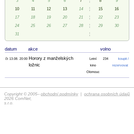
3
4
5
6
7
¦
8
9
10
11
12
13
14
¦
15
16
17
18
19
20
21
¦
22
23
24
25
26
27
28
¦
29
30
31
¦
datum
akce
volno
Horory z manželských
čt
13.08.
20:00
Letní
234
koupit /
ložnic
kino
rezervovat
Olomouc
Copyright © 2005–
obchodní podmínky
|
ochrana osobních údajů
2026 ComNet,
s.r.o.