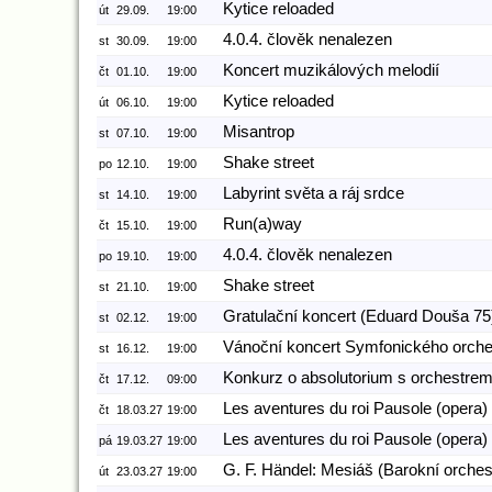
Kytice reloaded
út
29.09.
19:00
4.0.4. člověk nenalezen
st
30.09.
19:00
Koncert muzikálových melodií
čt
01.10.
19:00
Kytice reloaded
út
06.10.
19:00
Misantrop
st
07.10.
19:00
Shake street
po
12.10.
19:00
Labyrint světa a ráj srdce
st
14.10.
19:00
Run(a)way
čt
15.10.
19:00
4.0.4. člověk nenalezen
po
19.10.
19:00
Shake street
st
21.10.
19:00
Gratulační koncert (Eduard Douša 75
st
02.12.
19:00
Vánoční koncert Symfonického orche
st
16.12.
19:00
Konkurz o absolutorium s orchestre
čt
17.12.
09:00
Les aventures du roi Pausole (opera) 
čt
18.03.27
19:00
Les aventures du roi Pausole (opera) 
pá
19.03.27
19:00
G. F. Händel: Mesiáš (Barokní orches
út
23.03.27
19:00