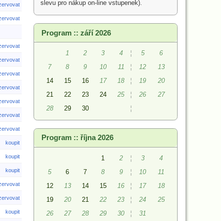
slevu pro nákup on-line vstupenek).
ezervovat
ezervovat
Program :: září 2026
ezervovat
1
2
3
4
¦
5
6
ezervovat
7
8
9
10
11
¦
12
13
ezervovat
14
15
16
17
18
¦
19
20
ezervovat
21
22
23
24
25
¦
26
27
ezervovat
28
29
30
¦
ezervovat
ezervovat
Program :: října 2026
koupit
koupit
1
2
¦
3
4
koupit
5
6
7
8
9
¦
10
11
ezervovat
12
13
14
15
16
¦
17
18
ezervovat
19
20
21
22
23
¦
24
25
koupit
26
27
28
29
30
¦
31