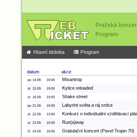
Pražská konzer
Program
Hlavní stránka
Program
datum
akce
Misantrop
po
14.09.
19:00
Kytice reloaded
út
15.09.
19:00
Shake street
st
16.09.
19:00
Labyrint světa a ráj srdce
po
21.09.
19:00
Konkurz o individuální vzdělávací plá
út
22.09.
13:00
Run(a)way
st
23.09.
19:00
Gratulační koncert (Pavel Trojan 70)
čt
24.09.
19:00