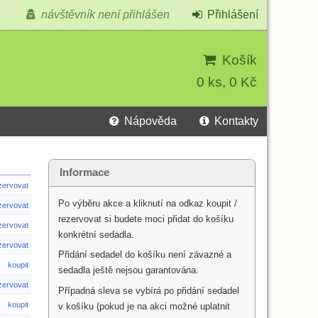
návštěvník není přihlášen
Přihlášení
Košík
0 ks, 0 Kč
Nápověda
Kontakty
Informace
ezervovat
Po výběru akce a kliknutí na odkaz koupit /
ezervovat
rezervovat si budete moci přidat do košíku
ezervovat
konkrétní sedadla.
ezervovat
Přidání sedadel do košíku není závazné a
koupit
sedadla ještě nejsou garantována.
ezervovat
Případná sleva se vybírá po přidání sedadel
koupit
v košíku (pokud je na akci možné uplatnit