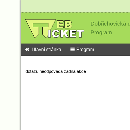
Dobřichovická d
Program
Hlavní stránka
Program
dotazu neodpovádá žádná akce