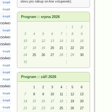
slevu pro nákup on-line vstupenek).
koupit
koupit
Program :: srpna 2026
koupit
RODÁNO
¦
1
2
koupit
3
4
5
6
7
¦
8
9
RODÁNO
10
11
12
13
14
¦
15
16
RODÁNO
17
18
19
20
21
¦
22
23
koupit
24
25
26
27
28
¦
29
30
RODÁNO
31
¦
koupit
koupit
Program :: září 2026
koupit
RODÁNO
1
2
3
4
¦
5
6
koupit
7
8
9
10
11
¦
12
13
koupit
14
15
16
17
18
¦
19
20
koupit
21
22
23
24
25
¦
26
27