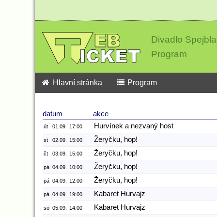
Divadlo Spejbla
Program
Hlavní stránka
Program
datum
akce
Hurvínek a nezvaný host
út
01.09.
17:00
Žeryčku, hop!
st
02.09.
15:00
Žeryčku, hop!
čt
03.09.
15:00
Žeryčku, hop!
pá
04.09.
10:00
Žeryčku, hop!
pá
04.09.
12:00
Kabaret Hurvajz
pá
04.09.
19:00
Kabaret Hurvajz
so
05.09.
14:00