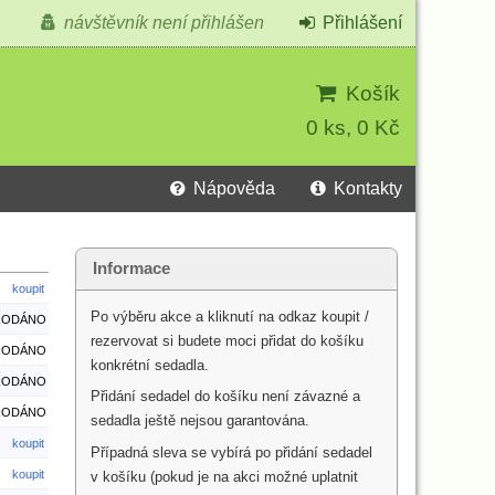
návštěvník není přihlášen
Přihlášení
Košík
0 ks, 0 Kč
Nápověda
Kontakty
Informace
koupit
Po výběru akce a kliknutí na odkaz koupit /
RODÁNO
rezervovat si budete moci přidat do košíku
RODÁNO
konkrétní sedadla.
RODÁNO
Přidání sedadel do košíku není závazné a
RODÁNO
sedadla ještě nejsou garantována.
koupit
Případná sleva se vybírá po přidání sedadel
koupit
v košíku (pokud je na akci možné uplatnit