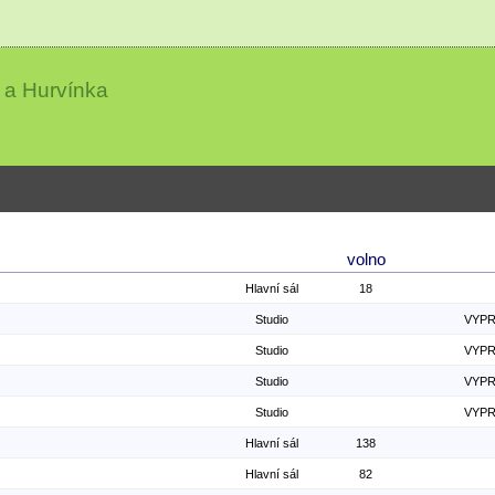
 a Hurvínka
volno
Hlavní sál
18
Studio
VYP
Studio
VYP
Studio
VYP
Studio
VYP
Hlavní sál
138
Hlavní sál
82