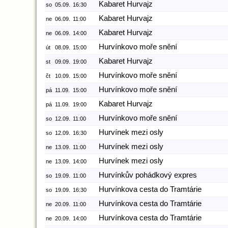
Kabaret Hurvajz
so
05.09.
16:30
Kabaret Hurvajz
ne
06.09.
11:00
Kabaret Hurvajz
ne
06.09.
14:00
Hurvínkovo moře snění
út
08.09.
15:00
Kabaret Hurvajz
st
09.09.
19:00
Hurvínkovo moře snění
čt
10.09.
15:00
Hurvínkovo moře snění
pá
11.09.
15:00
Kabaret Hurvajz
pá
11.09.
19:00
Hurvínkovo moře snění
so
12.09.
11:00
Hurvínek mezi osly
so
12.09.
16:30
Hurvínek mezi osly
ne
13.09.
11:00
Hurvínek mezi osly
ne
13.09.
14:00
Hurvínkův pohádkový expres
so
19.09.
11:00
Hurvínkova cesta do Tramtárie
so
19.09.
16:30
Hurvínkova cesta do Tramtárie
ne
20.09.
11:00
Hurvínkova cesta do Tramtárie
ne
20.09.
14:00