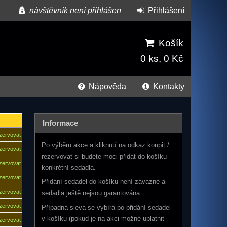
návštěvník není přihlášen
Přihlášení
Košík
0 ks, 0 Kč
Nápověda
Kontakty
Informace
ezervovat
Po výběru akce a kliknutí na odkaz koupit /
ezervovat
rezervovat si budete moci přidat do košíku
ezervovat
konkrétní sedadla.
ezervovat
Přidání sedadel do košíku není závazné a
ezervovat
sedadla ještě nejsou garantována.
ezervovat
Případná sleva se vybírá po přidání sedadel
v košíku (pokud je na akci možné uplatnit
ezervovat