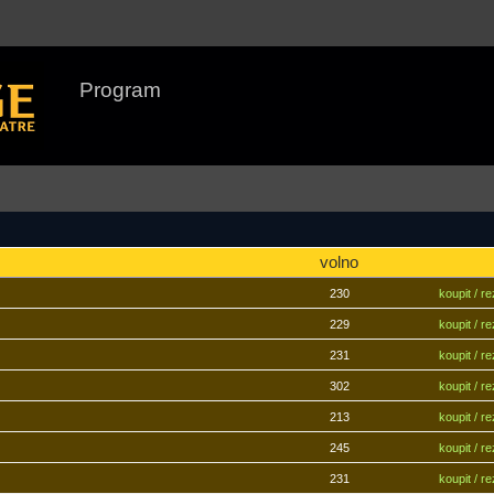
Program
volno
230
koupit / r
229
koupit / r
231
koupit / r
302
koupit / r
213
koupit / r
245
koupit / r
231
koupit / r