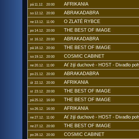
AFRIKANIA
pá
11.12.
20:00
ABRAKADABRA
so
12.12.
20:00
O ZLATÉ RYBCE
ne
13.12.
11:00
THE BEST OF IMAGE
po
14.12.
20:00
ABRAKADABRA
st
16.12.
20:00
THE BEST OF IMAGE
pá
18.12.
20:00
COSMIC CABINET
so
19.12.
20:00
Ať žijí duchové - HOST - Divadlo po
ne
20.12.
11:00
ABRAKADABRA
po
21.12.
20:00
AFRIKANIA
út
22.12.
20:00
THE BEST OF IMAGE
st
23.12.
20:00
THE BEST OF IMAGE
pá
25.12.
16:00
AFRIKANIA
so
26.12.
16:00
Ať žijí duchové - HOST - Divadlo po
ne
27.12.
11:00
THE BEST OF IMAGE
ne
27.12.
20:00
COSMIC CABINET
po
28.12.
20:00