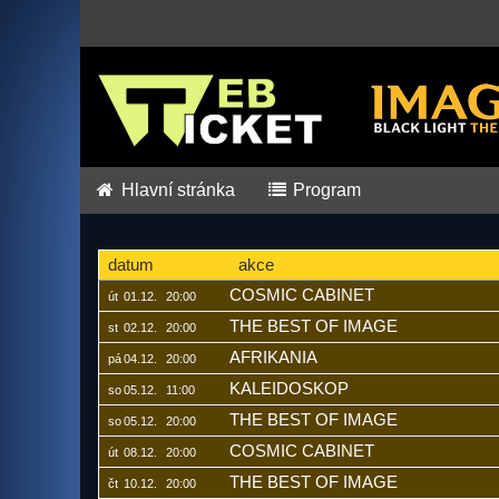
Hlavní stránka
Program
datum
akce
COSMIC CABINET
út
01.12.
20:00
THE BEST OF IMAGE
st
02.12.
20:00
AFRIKANIA
pá
04.12.
20:00
KALEIDOSKOP
so
05.12.
11:00
THE BEST OF IMAGE
so
05.12.
20:00
COSMIC CABINET
út
08.12.
20:00
THE BEST OF IMAGE
čt
10.12.
20:00