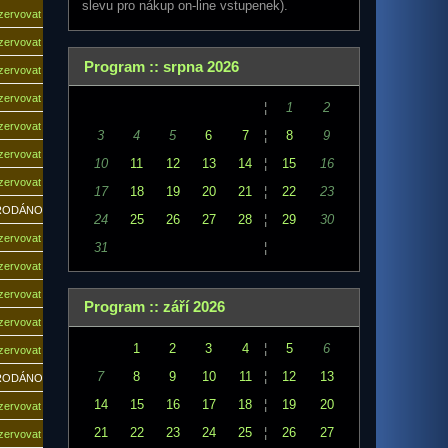
slevu pro nákup on-line vstupenek).
ezervovat
ezervovat
Program :: srpna 2026
ezervovat
ezervovat
¦
1
2
ezervovat
3
4
5
6
7
¦
8
9
ezervovat
10
11
12
13
14
¦
15
16
ezervovat
17
18
19
20
21
¦
22
23
RODÁNO
24
25
26
27
28
¦
29
30
ezervovat
31
¦
ezervovat
ezervovat
Program :: září 2026
ezervovat
1
2
3
4
¦
5
6
ezervovat
7
8
9
10
11
¦
12
13
RODÁNO
14
15
16
17
18
¦
19
20
ezervovat
21
22
23
24
25
¦
26
27
ezervovat