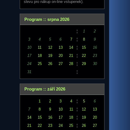
slevu pro nákup on-line vstupenek).
Program :: srpna 2026
¦
1
2
3
4
5
6
7
¦
8
9
10
11
12
13
14
¦
15
16
17
18
19
20
21
¦
22
23
24
25
26
27
28
¦
29
30
31
¦
Program :: září 2026
1
2
3
4
¦
5
6
7
8
9
10
11
¦
12
13
14
15
16
17
18
¦
19
20
21
22
23
24
25
¦
26
27