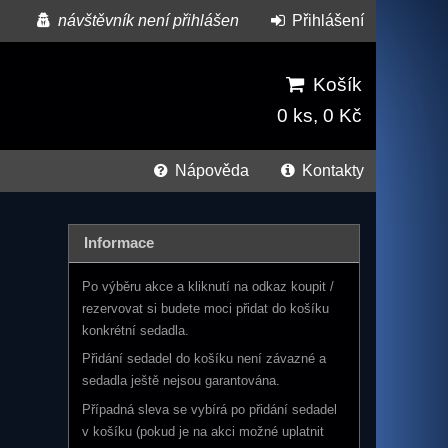
návštěvník není přihlášen
Přihlášení
Košík
0 ks, 0 Kč
Nápověda
Kontakty
Informace
Po výběru akce a kliknutí na odkaz koupit /
rezervovat si budete moci přidat do košíku
konkrétní sedadla.
Přidání sedadel do košíku není závazné a
sedadla ještě nejsou garantována.
Případná sleva se vybírá po přidání sedadel
v košíku (pokud je na akci možné uplatnit