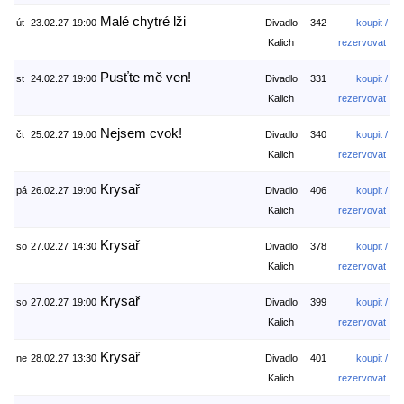
Malé chytré lži
út
23.02.27
19:00
Divadlo
342
koupit /
Kalich
rezervovat
Pusťte mě ven!
st
24.02.27
19:00
Divadlo
331
koupit /
Kalich
rezervovat
Nejsem cvok!
čt
25.02.27
19:00
Divadlo
340
koupit /
Kalich
rezervovat
Krysař
pá
26.02.27
19:00
Divadlo
406
koupit /
Kalich
rezervovat
Krysař
so
27.02.27
14:30
Divadlo
378
koupit /
Kalich
rezervovat
Krysař
so
27.02.27
19:00
Divadlo
399
koupit /
Kalich
rezervovat
Krysař
ne
28.02.27
13:30
Divadlo
401
koupit /
Kalich
rezervovat