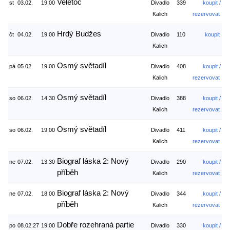
Veletoč
st
03.02.
19:00
Divadlo
339
koupit /
Kalich
rezervovat
Hrdý Budžes
čt
04.02.
19:00
Divadlo
110
koupit
Kalich
Osmý světadíl
pá
05.02.
19:00
Divadlo
408
koupit /
Kalich
rezervovat
Osmý světadíl
so
06.02.
14:30
Divadlo
388
koupit /
Kalich
rezervovat
Osmý světadíl
so
06.02.
19:00
Divadlo
411
koupit /
Kalich
rezervovat
Biograf láska 2: Nový
ne
07.02.
13:30
Divadlo
290
koupit /
příběh
Kalich
rezervovat
Biograf láska 2: Nový
ne
07.02.
18:00
Divadlo
344
koupit /
příběh
Kalich
rezervovat
Dobře rozehraná partie
po
08.02.27
19:00
Divadlo
330
koupit /