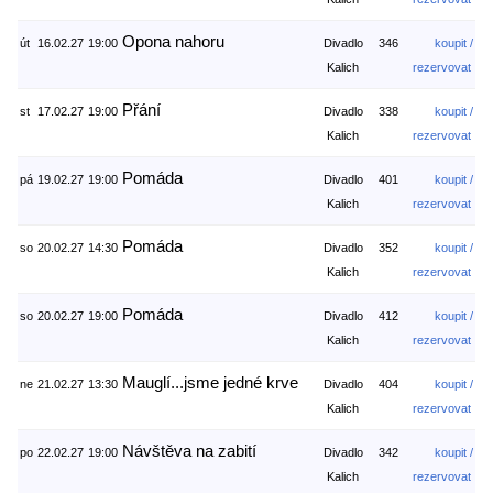
Opona nahoru
út
16.02.27
19:00
Divadlo
346
koupit /
Kalich
rezervovat
Přání
st
17.02.27
19:00
Divadlo
338
koupit /
Kalich
rezervovat
Pomáda
pá
19.02.27
19:00
Divadlo
401
koupit /
Kalich
rezervovat
Pomáda
so
20.02.27
14:30
Divadlo
352
koupit /
Kalich
rezervovat
Pomáda
so
20.02.27
19:00
Divadlo
412
koupit /
Kalich
rezervovat
Mauglí...jsme jedné krve
ne
21.02.27
13:30
Divadlo
404
koupit /
Kalich
rezervovat
Návštěva na zabití
po
22.02.27
19:00
Divadlo
342
koupit /
Kalich
rezervovat