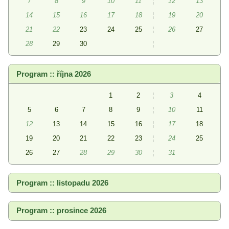
7
8
9
10
11
¦
12
13
14
15
16
17
18
¦
19
20
21
22
23
24
25
¦
26
27
28
29
30
¦
Program :: října 2026
1
2
¦
3
4
5
6
7
8
9
¦
10
11
12
13
14
15
16
¦
17
18
19
20
21
22
23
¦
24
25
26
27
28
29
30
¦
31
Program :: listopadu 2026
Program :: prosince 2026