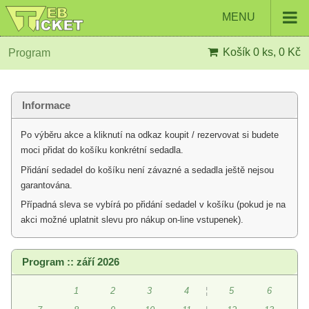
MENU
Košík
0 ks, 0 Kč
Program
Informace
Po výběru akce a kliknutí na odkaz koupit / rezervovat si budete
moci přidat do košíku konkrétní sedadla.
Přidání sedadel do košíku není závazné a sedadla ještě nejsou
garantována.
Případná sleva se vybírá po přidání sedadel v košíku (pokud je na
akci možné uplatnit slevu pro nákup on-line vstupenek).
Program :: září 2026
1
2
3
4
¦
5
6