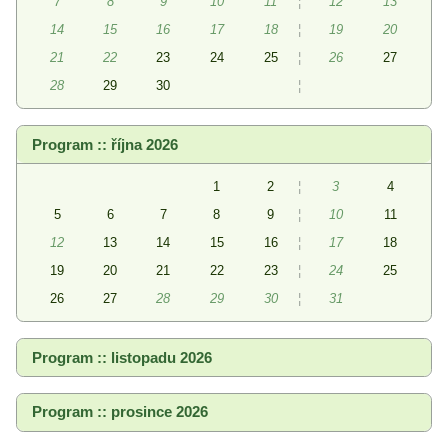
7
8
9
10
11
¦
12
13
14
15
16
17
18
¦
19
20
21
22
23
24
25
¦
26
27
28
29
30
¦
Program :: října 2026
1
2
¦
3
4
5
6
7
8
9
¦
10
11
12
13
14
15
16
¦
17
18
19
20
21
22
23
¦
24
25
26
27
28
29
30
¦
31
Program :: listopadu 2026
Program :: prosince 2026