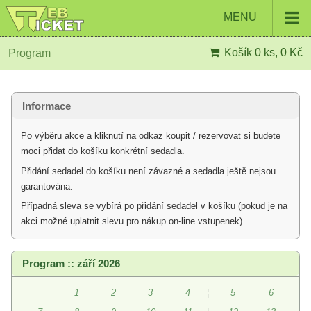
MENU
Košík
0 ks, 0 Kč
Program
Informace
Po výběru akce a kliknutí na odkaz koupit / rezervovat si budete
moci přidat do košíku konkrétní sedadla.
Přidání sedadel do košíku není závazné a sedadla ještě nejsou
garantována.
Případná sleva se vybírá po přidání sedadel v košíku (pokud je na
akci možné uplatnit slevu pro nákup on-line vstupenek).
Program :: září 2026
1
2
3
4
¦
5
6