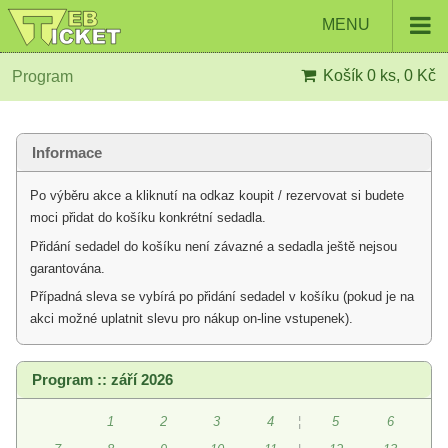
MENU
Košík
0 ks, 0 Kč
Program
Informace
Po výběru akce a kliknutí na odkaz koupit / rezervovat si budete
moci přidat do košíku konkrétní sedadla.
Přidání sedadel do košíku není závazné a sedadla ještě nejsou
garantována.
Případná sleva se vybírá po přidání sedadel v košíku (pokud je na
akci možné uplatnit slevu pro nákup on-line vstupenek).
Program :: září 2026
1
2
3
4
¦
5
6