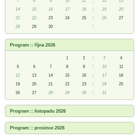
7
8
9
10
11
¦
12
13
14
15
16
17
18
¦
19
20
21
22
23
24
25
¦
26
27
28
29
30
¦
Program :: října 2026
1
2
¦
3
4
5
6
7
8
9
¦
10
11
12
13
14
15
16
¦
17
18
19
20
21
22
23
¦
24
25
26
27
28
29
30
¦
31
Program :: listopadu 2026
Program :: prosince 2026