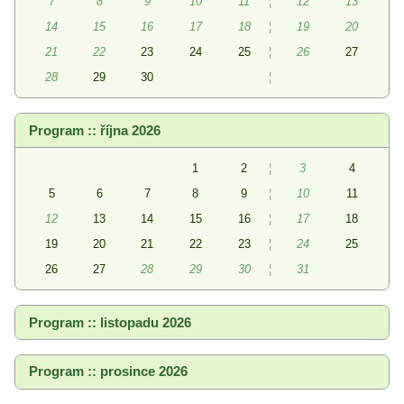
7
8
9
10
11
¦
12
13
14
15
16
17
18
¦
19
20
21
22
23
24
25
¦
26
27
28
29
30
¦
Program :: října 2026
1
2
¦
3
4
5
6
7
8
9
¦
10
11
12
13
14
15
16
¦
17
18
19
20
21
22
23
¦
24
25
26
27
28
29
30
¦
31
Program :: listopadu 2026
Program :: prosince 2026