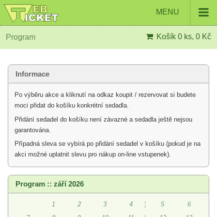
MENU
Košík
0 ks, 0 Kč
Program
Informace
Po výběru akce a kliknutí na odkaz koupit / rezervovat si budete
moci přidat do košíku konkrétní sedadla.
Přidání sedadel do košíku není závazné a sedadla ještě nejsou
garantována.
Případná sleva se vybírá po přidání sedadel v košíku (pokud je na
akci možné uplatnit slevu pro nákup on-line vstupenek).
Program :: září 2026
1
2
3
4
¦
5
6