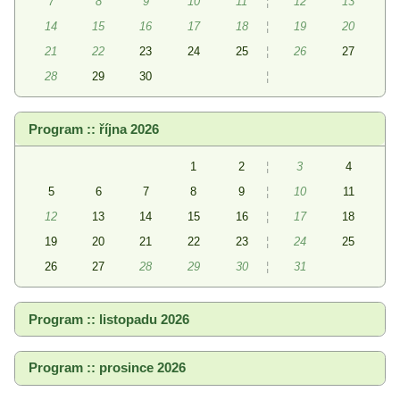
7
8
9
10
11
¦
12
13
14
15
16
17
18
¦
19
20
21
22
23
24
25
¦
26
27
28
29
30
¦
Program :: října 2026
1
2
¦
3
4
5
6
7
8
9
¦
10
11
12
13
14
15
16
¦
17
18
19
20
21
22
23
¦
24
25
26
27
28
29
30
¦
31
Program :: listopadu 2026
Program :: prosince 2026