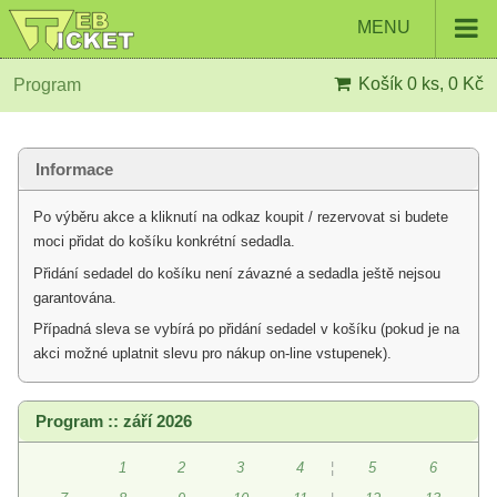
MENU
Košík
0 ks, 0 Kč
Program
Informace
Po výběru akce a kliknutí na odkaz koupit / rezervovat si budete
moci přidat do košíku konkrétní sedadla.
Přidání sedadel do košíku není závazné a sedadla ještě nejsou
garantována.
Případná sleva se vybírá po přidání sedadel v košíku (pokud je na
akci možné uplatnit slevu pro nákup on-line vstupenek).
Program :: září 2026
1
2
3
4
¦
5
6