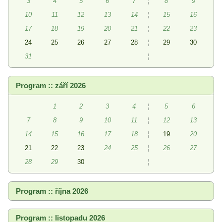
3
4
5
6
7
¦
8
9
10
11
12
13
14
¦
15
16
17
18
19
20
21
¦
22
23
24
25
26
27
28
¦
29
30
31
¦
Program :: září 2026
1
2
3
4
¦
5
6
7
8
9
10
11
¦
12
13
14
15
16
17
18
¦
19
20
21
22
23
24
25
¦
26
27
28
29
30
¦
Program :: října 2026
Program :: listopadu 2026