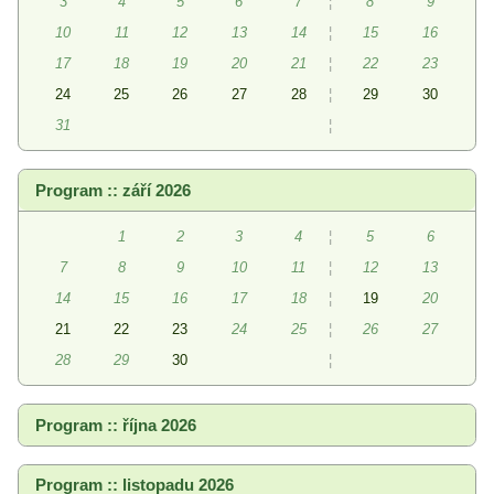
3
4
5
6
7
¦
8
9
10
11
12
13
14
¦
15
16
17
18
19
20
21
¦
22
23
24
25
26
27
28
¦
29
30
31
¦
Program :: září 2026
1
2
3
4
¦
5
6
7
8
9
10
11
¦
12
13
14
15
16
17
18
¦
19
20
21
22
23
24
25
¦
26
27
28
29
30
¦
Program :: října 2026
Program :: listopadu 2026