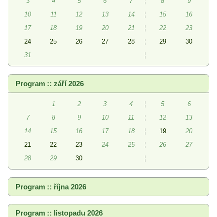
3
4
5
6
7
¦
8
9
10
11
12
13
14
¦
15
16
17
18
19
20
21
¦
22
23
24
25
26
27
28
¦
29
30
31
¦
Program :: září 2026
1
2
3
4
¦
5
6
7
8
9
10
11
¦
12
13
14
15
16
17
18
¦
19
20
21
22
23
24
25
¦
26
27
28
29
30
¦
Program :: října 2026
Program :: listopadu 2026