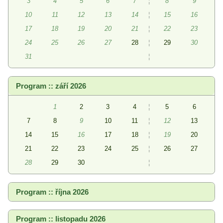
3
4
5
6
7
¦
8
9
10
11
12
13
14
¦
15
16
17
18
19
20
21
¦
22
23
24
25
26
27
28
¦
29
30
31
¦
Program :: září 2026
1
2
3
4
¦
5
6
7
8
9
10
11
¦
12
13
14
15
16
17
18
¦
19
20
21
22
23
24
25
¦
26
27
28
29
30
¦
Program :: října 2026
Program :: listopadu 2026