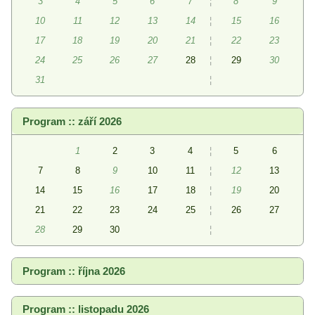
3
4
5
6
7
¦
8
9
10
11
12
13
14
¦
15
16
17
18
19
20
21
¦
22
23
24
25
26
27
28
¦
29
30
31
¦
Program :: září 2026
1
2
3
4
¦
5
6
7
8
9
10
11
¦
12
13
14
15
16
17
18
¦
19
20
21
22
23
24
25
¦
26
27
28
29
30
¦
Program :: října 2026
Program :: listopadu 2026