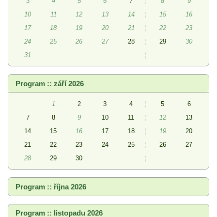
3
4
5
6
7
¦
8
9
10
11
12
13
14
¦
15
16
17
18
19
20
21
¦
22
23
24
25
26
27
28
¦
29
30
31
¦
Program :: září 2026
1
2
3
4
¦
5
6
7
8
9
10
11
¦
12
13
14
15
16
17
18
¦
19
20
21
22
23
24
25
¦
26
27
28
29
30
¦
Program :: října 2026
Program :: listopadu 2026