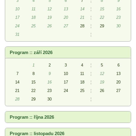
3
4
5
6
7
¦
8
9
10
11
12
13
14
¦
15
16
17
18
19
20
21
¦
22
23
24
25
26
27
28
¦
29
30
31
¦
Program :: září 2026
1
2
3
4
¦
5
6
7
8
9
10
11
¦
12
13
14
15
16
17
18
¦
19
20
21
22
23
24
25
¦
26
27
28
29
30
¦
Program :: října 2026
Program :: listopadu 2026