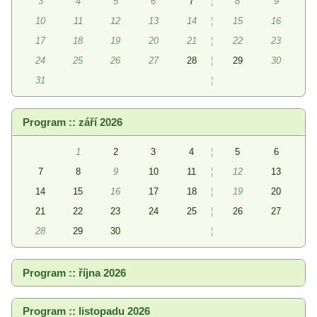
3
4
5
6
7
¦
8
9
10
11
12
13
14
¦
15
16
17
18
19
20
21
¦
22
23
24
25
26
27
28
¦
29
30
31
¦
Program :: září 2026
1
2
3
4
¦
5
6
7
8
9
10
11
¦
12
13
14
15
16
17
18
¦
19
20
21
22
23
24
25
¦
26
27
28
29
30
¦
Program :: října 2026
Program :: listopadu 2026