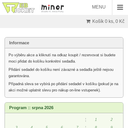
MENU
Košík
0 ks, 0 Kč
Informace
Po výběru akce a kliknutí na odkaz koupit / rezervovat si budete
moci přidat do košíku konkrétní sedadla.
Přidání sedadel do košíku není závazné a sedadla ještě nejsou
garantována.
Případná sleva se vybírá po přidání sedadel v košíku (pokud je na
akci možné uplatnit slevu pro nákup on-line vstupenek).
Program :: srpna 2026
¦
1
2
3
4
5
6
7
¦
8
9