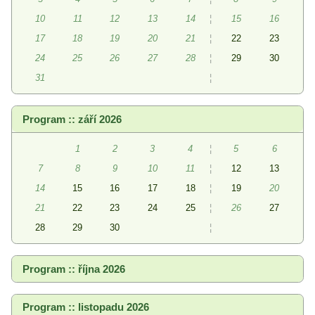
10
11
12
13
14
¦
15
16
17
18
19
20
21
¦
22
23
24
25
26
27
28
¦
29
30
31
¦
Program :: září 2026
1
2
3
4
¦
5
6
7
8
9
10
11
¦
12
13
14
15
16
17
18
¦
19
20
21
22
23
24
25
¦
26
27
28
29
30
¦
Program :: října 2026
Program :: listopadu 2026