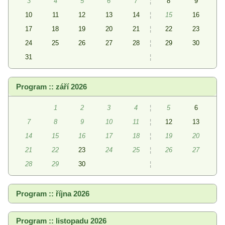
3
4
5
6
7
¦
8
9
10
11
12
13
14
¦
15
16
17
18
19
20
21
¦
22
23
24
25
26
27
28
¦
29
30
31
¦
Program :: září 2026
1
2
3
4
¦
5
6
7
8
9
10
11
¦
12
13
14
15
16
17
18
¦
19
20
21
22
23
24
25
¦
26
27
28
29
30
¦
Program :: října 2026
Program :: listopadu 2026