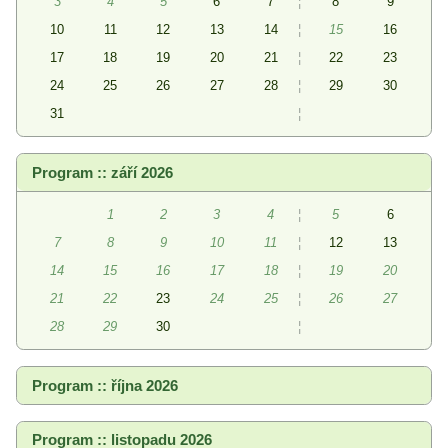
3
4
5
6
7
¦
8
9
10
11
12
13
14
¦
15
16
17
18
19
20
21
¦
22
23
24
25
26
27
28
¦
29
30
31
¦
Program :: září 2026
1
2
3
4
¦
5
6
7
8
9
10
11
¦
12
13
14
15
16
17
18
¦
19
20
21
22
23
24
25
¦
26
27
28
29
30
¦
Program :: října 2026
Program :: listopadu 2026